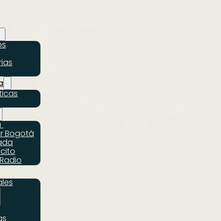
os
ias
a
ticas
a
r Bogotá
ada
scito
Radio
ales
as