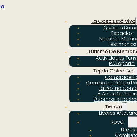
na
La Casa Está Viva
Quiénes Som
Espacios
Nuestras Memor
Testimonios
Turismo De Memori
Actividades Turís
PAZaporte
Tejido Colectivo
Camaraderí
Camina La Trocha Po
La Paz No Cont
8 Años Del Plebi
#SomosLaTrocha
Tienda
Licores Artesan
Ropa
Buzos
Camiset