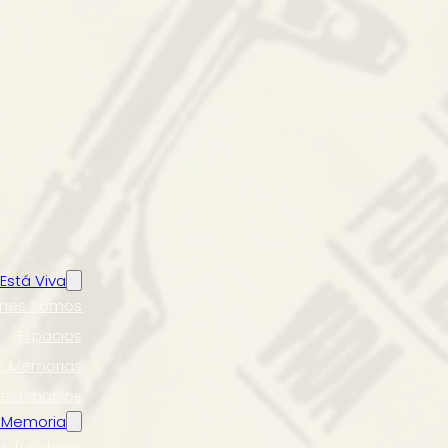
Está Viva
énes Somos
Espacios
s Memorias
Testimonios
 Memoria
s Turísticas