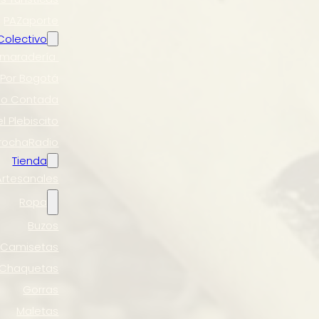
PAZaporte
 Colectivo
maradería
 Por Bogotá
 No Contada
l Plebiscito
rochaRadio
Tienda
Artesanales
Ropa
Buzos
Camisetas
Chaquetas
Gorras
Maletas