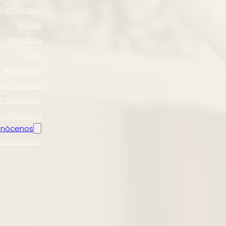
Pantalones
Pavas
Tote Bag
Café
Alimentos
tura Fariana
Y Souvenirs
a Ancestral
nócenos
 De Noticias