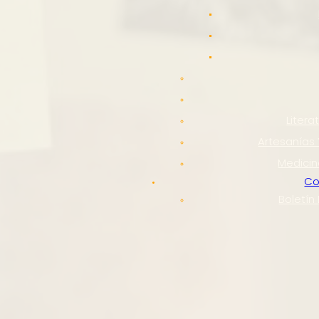
Litera
Artesanías 
Medicin
Co
Boletín