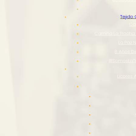
Tejido
Ca
Camina La Trocha
La Paz
8 Años De
#SomosLaT
Licores 