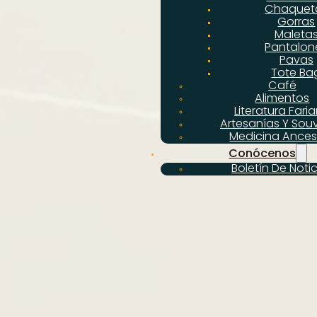
Chaquet
Gorras
Maleta
Pantalon
Pavas
Tote Ba
Café
Alimentos
Literatura Fari
Artesanías Y Souv
Medicina Ances
Conócenos
Boletín De Noti