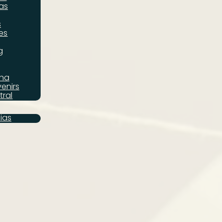
as
s
es
g
ana
enirs
tral
cias