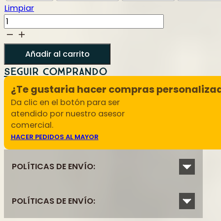
Limpiar
Chocolatina
Jate
cacao
cantidad
Añadir al carrito
Seguir comprando
¿Te gustaria hacer compras personaliza
Da clic en el botón para ser
atendido por nuestro asesor
comercial.
HACER PEDIDOS AL MAYOR
POLÍTICAS DE ENVÍO:
POLÍTICAS DE ENVÍO:
Dependiendo del artículo o artículos comprados a tra
Nacional al que se dirija su pedido y se calculan de