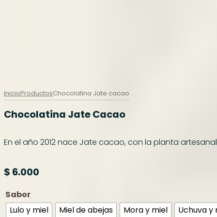
Inicio
Productos
Chocolatina Jate cacao
Chocolatina Jate Cacao
En el año 2012 nace Jate cacao, con la planta artesana
$
6.000
Sabor
Lulo y miel
Miel de abejas
Mora y miel
Uchuva y 